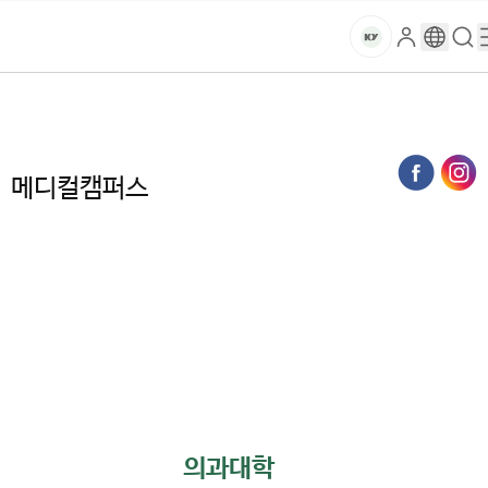
본문 바로가기
대메뉴 바로가기
하위메뉴 바로가기
스
로
구
검
건
마
그
글
색
홈
트
처음으로
대학
캠퍼스별 대학현황
메디컬캠퍼스
인
번
페
양
키
역
이
지
대
메디컬캠퍼스
메
뉴
학
경
로
교
의과대학