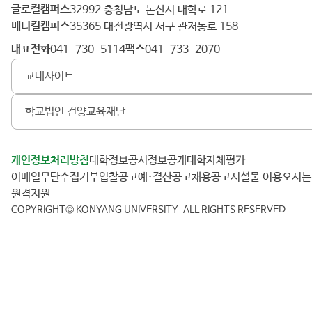
글로컬캠퍼스
건
32992 충청남도 논산시 대학로 121
메디컬캠퍼스
양
35365 대전광역시 서구 관저동로 158
대
대표전화
팩스
041-730-5114
041-733-2070
학
교내사이트
교
학교법인 건양교육재단
개인정보처리방침
대학정보공시
정보공개
대학자체평가
이메일무단수집거부
입찰공고
예·결산공고
채용공고
시설물 이용
오시
원격지원
COPYRIGHT© KONYANG UNIVERSITY.
ALL RIGHTS RESERVED.